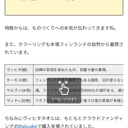
特徴からは、ものづくりへの本気が伝わってきますね。
また、カラーリングも本場フィンランドの自然から着想さ
れています。
ヴィヒタ(緑)
白樺の若枝を束ねたもの、初夏や春の象徴。
カーモス(紺)
フィンランドの冬の象徴でもある極夜、日の登らない
ヤルヴィ(水色)
湖。フィンランドには約18万8000もの湖がある、湖大
スクロールできます
ヴィティ(白色)
フカフカの雪。フィンランド後では雪の表現が多様にあ
ちなみにヴィヒタタオルは、もともとクラウドファンディ
ングの
Makuake
で購入支援されていました。