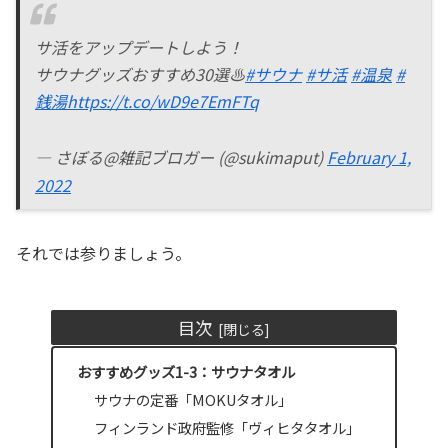
サ活をアップデートしよう！
サウナグッズおすすめ30選♨️
#サウナ
#サ活
#温泉
#
銭湯
https://t.co/wD9e7EmFTq
— さぼる@雑記ブロガー (@sukimaput)
February 1,
2022
それでは参りましょう。
目次
おすすめグッズ1-3：サウナタオル
サウナの定番「MOKUタオル」
フィンランド政府監修「ヴィヒタタオル」