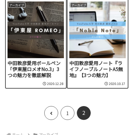
アーカイブ
アーカイブ
中田敦彦愛用ボールペン
中田敦彦愛用ノート『ラ
「伊東屋ロメオNo.3」3
イフノーブルノートA5無
つの魅力を徹底解説
地』【3つの魅力】
2020.12.28
2020.10.17
2
前
1
へ
ホーム
アーカイブ