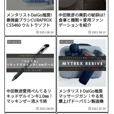
メンタリストDaiGo推奨!
中田敦彦の美肌の秘訣は?
最強歯ブラシCURAPROX
食事と睡眠＋愛用ファン
CS5460 ウルトラソフト
デーションを紹介
2021.08.16
2021.08.13
アーカイブ
アーカイブ
中田敦彦愛用ぺんてるリ
メンタリストDaiGo推奨
キッドゲルインキ1.0㎜｜
マッサージガン｜やる気
マッキンゼー流メモ術
爆上げドーパミン製造機
2021.08.09
2021.07.03